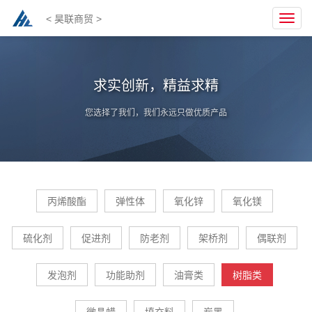
< 昊联商贸 >
Toggl
navig
求实创新，精益求精
您选择了我们，我们永远只做优质产品
丙烯酸酯
弹性体
氧化锌
氧化镁
硫化剂
促进剂
防老剂
架桥剂
偶联剂
发泡剂
功能助剂
油膏类
树脂类