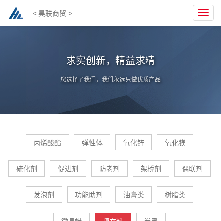
< 昊联商贸 >
Toggl
navig
求实创新，精益求精
您选择了我们，我们永远只做优质产品
丙烯酸酯
弹性体
氧化锌
氧化镁
硫化剂
促进剂
防老剂
架桥剂
偶联剂
发泡剂
功能助剂
油膏类
树脂类